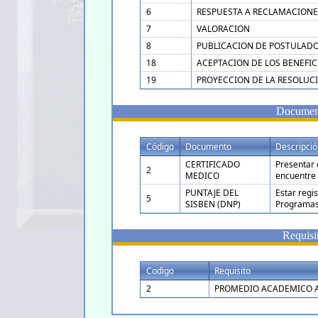
6
RESPUESTA A RECLAMACIONE
7
VALORACION
8
PUBLICACION DE POSTULAD
18
ACEPTACION DE LOS BENEFI
19
PROYECCION DE LA RESOLUC
Document
Código
Documento
Descripció
CERTIFICADO
Presentar 
2
MEDICO
encuentre 
PUNTAJE DEL
Estar regi
5
SISBEN (DNP)
Programas
Requisi
Codigo
Requisito
2
PROMEDIO ACADEMICO